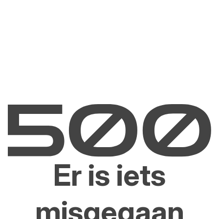
Er is iets
misgegaan