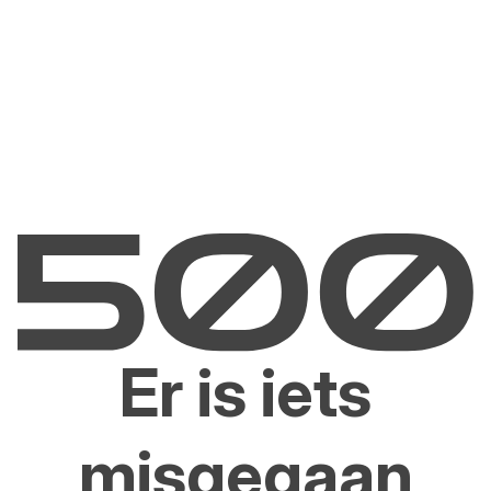
Er is iets
misgegaan