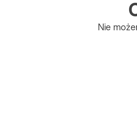
C
Nie możem