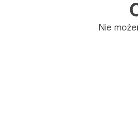
C
Nie możem